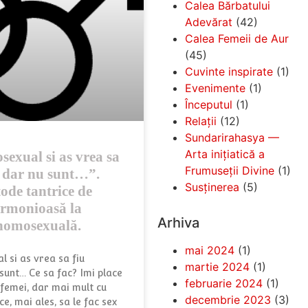
Calea Bărbatului
Adevărat
(42)
Calea Femeii de Aur
(45)
Cuvinte inspirate
(1)
Evenimente
(1)
Începutul
(1)
Relații
(12)
Sundarirahasya —
Arta inițiatică a
exual si as vrea sa
Frumuseții Divine
(1)
… dar nu sunt…”.
Susținerea
(5)
de tantrice de
armonioasă la
Arhiva
 homosexuală.
mai 2024
(1)
 si as vrea sa fiu
martie 2024
(1)
 sunt… Ce sa fac? Imi place
februarie 2024
(1)
u femei, dar mai mult cu
decembrie 2023
(3)
ce, mai ales, sa le fac sex