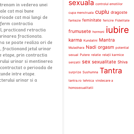
sexuala
controlul emotiilor
trenam in vederea unei
cuplu
ale cat mai bune
dragoste
cupa menstruala
rioade cat mai lungi de
feminitate
fantezie
fericire
Fidelitate
 ferm contractia
iubire
l, practicand retractia
frumusete
hormoni
rinarea fractionata.
karma
Mantra
Kundalini
a se poate realiza ori de
Nadi
orgasm
Muladhara
potential
, fractionand jetul urinar
e etape, prin contractia
sexual
Putere
relatie
relații karmice
sex
sexualitate
rului urinar si mentinerea
Shiva
senzatii
 contractat o perioada de
Tantra
surprize
Sushumna
cunde intre etape.
terului urinar si a
tantra.ro
tehnica
vindecare a
homosexualitatii