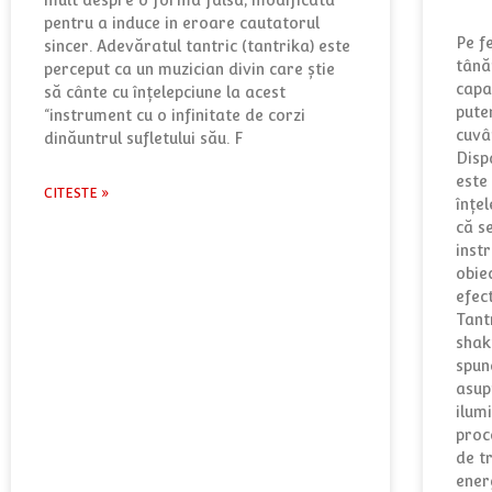
pentru a induce in eroare cautatorul
Pe f
sincer. Adevăratul tantric (tantrika) este
tânăr
perceput ca un muzician divin care ştie
capab
să cânte cu înţelepciune la acest
puter
“instrument cu o infinitate de corzi
cuvân
dinăuntrul sufletului său. F
Disp
este
CITESTE »
înțel
că s
instr
obie
efec
Tantr
shak
spun
asup
ilumi
proc
de t
ener