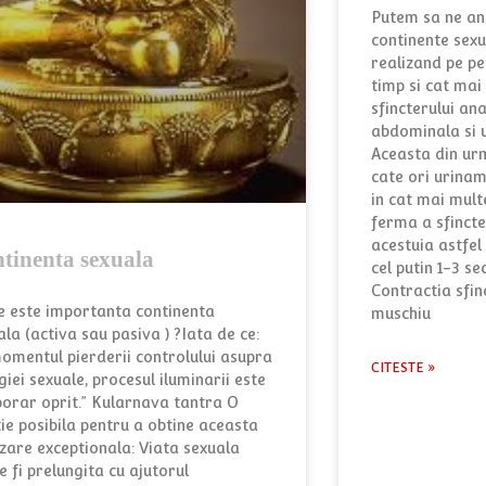
Putem sa ne an
continente sexu
realizand pe pe
timp si cat mai
sfincterului ana
abdominala si u
Aceasta din urm
cate ori urinam
in cat mai mult
ferma a sfincte
acestuia astfel
tinenta sexuala
cel putin 1-3 se
Contractia sfinc
e este importanta continenta
muschiu
ala (activa sau pasiva ) ?Iata de ce:
momentul pierderii controlului asupra
CITESTE »
iei sexuale, procesul iluminarii este
orar oprit.” Kularnava tantra O
tie posibila pentru a obtine aceasta
izare exceptionala: Viata sexuala
e fi prelungita cu ajutorul