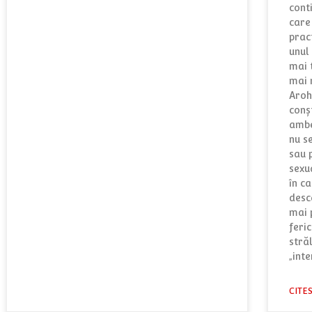
cont
care
prac
unul 
mai t
mai 
Aroh
conş
ambe
nu se
sau 
sexua
în c
desc
mai p
feric
stră
„inte
CITE