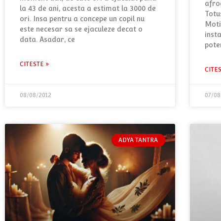
afro
la 43 de ani, acesta a estimat la 3000 de
Totu
ori. Insa pentru a concepe un copil nu
Motiv
este necesar sa se ejaculeze decat o
inst
data. Asadar, ce
poten
CITESTE »
CITE
08/08/2012
07/08
ADYA TANTRA