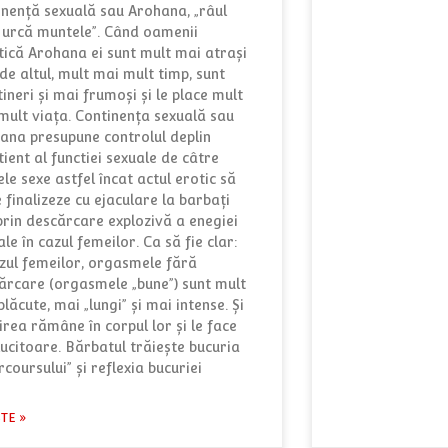
inenţă sexuală sau Arohana, „râul
 urcă muntele”. Când oamenii
tică Arohana ei sunt mult mai atrași
de altul, mult mai mult timp, sunt
ineri și mai frumoși și le place mult
mult viața. Continenţa sexuală sau
ana presupune controlul deplin
tient al functiei sexuale de câtre
le sexe astfel încat actul erotic să
 finalizeze cu ejaculare la barbaţi
prin descărcare explozivă a enegiei
le în cazul femeilor. Ca să fie clar:
azul femeilor, orgasmele fără
ărcare (orgasmele „bune”) sunt mult
lăcute, mai „lungi” și mai intense. Și
irea rămâne în corpul lor și le face
lucitoare. Bărbatul trăiește bucuria
rcoursului” și reflexia bucuriei
STE »