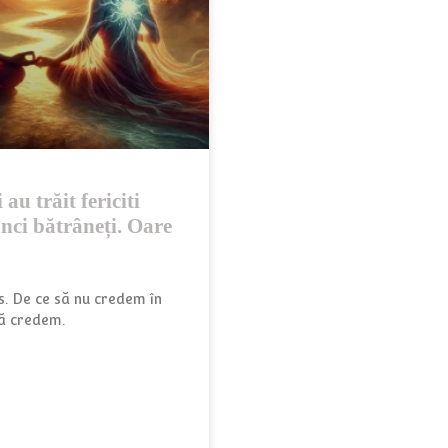
 au trăit fericiti
nci bătrâneți. Oare
s. De ce să nu credem în
să credem.