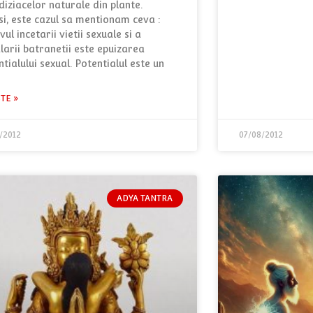
diziacelor naturale din plante.
si, este cazul sa mentionam ceva :
ul incetarii vietii sexuale si a
alarii batranetii este epuizarea
tialului sexual. Potentialul este un
STE »
/2012
07/08/2012
ADYA TANTRA