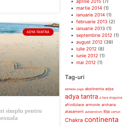
aprilie 2015
(7)
martie 2014
(1)
ianuarie 2014
(1)
februarie 2013
(2)
ianuarie 2013
(1)
ADYA TANTRA
septembrie 2012
(1)
august 2012
(39)
iulie 2012
(8)
iunie 2012
(1)
mai 2012
(1)
Tag-uri
abstinenta
adya
abheda yoga
adya tantra
a face dragoste
afrodiziace
armonie
arohana
t simplu pentru
atasament
Bija
autoerotism
certuri
sexuala
continenta
Chakra