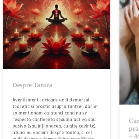
Despre Tantra
Avertisment : oricare ar fi demersul
teoretic si practic asupra tantrei, dorim
sa mentionam ca atunci cand nu se
respecta continenta sexuala activa sau
Car
pasiva (sau infranarea, cu alte cuvinte),
pra
atunci nu vorbim despre tantra, ci cel
– A
mult despre o forma falsa, modificata