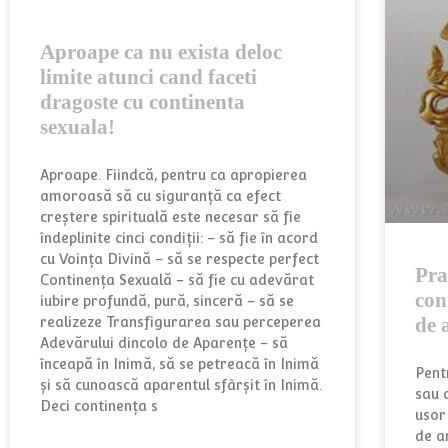
Aproape ca nu exista deloc
limite atunci cand faceti
dragoste cu continenta
sexuala!
Aproape. Fiindcă, pentru ca apropierea
amoroasă să cu siguranţă ca efect
creştere spirituală este necesar să fie
îndeplinite cinci condiţii: – să fie în acord
cu Voința Divină – să se respecte perfect
Pra
Continența Sexuală – să fie cu adevărat
con
iubire profundă, pură, sinceră – să se
de a
realizeze Transfigurarea sau perceperea
Adevărului dincolo de Aparențe – să
înceapă în Inimă, să se petreacă în Inimă
Pent
și să cunoască aparentul sfârșit în Inimă.
sau 
Deci continenţa s
usor
de a