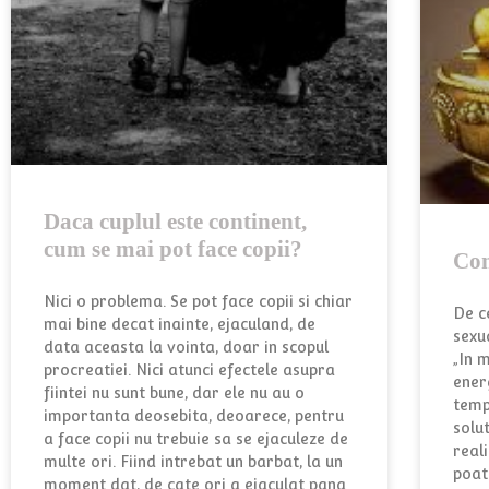
Daca cuplul este continent,
cum se mai pot face copii?
Con
Nici o problema. Se pot face copii si chiar
De c
mai bine decat inainte, ejaculand, de
sexu
data aceasta la vointa, doar in scopul
„In 
procreatiei. Nici atunci efectele asupra
energ
fiintei nu sunt bune, dar ele nu au o
temp
importanta deosebita, deoarece, pentru
solu
a face copii nu trebuie sa se ejaculeze de
real
multe ori. Fiind intrebat un barbat, la un
poat
moment dat, de cate ori a ejaculat pana