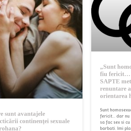
„Sunt homos
fiu fericit
SAPTE meto
renuntare 
orientarea
Sunt homosexual
e sunt avantajele
fericit… dar nu
cticării continenţei sexuale
sa fac sex si c
rohana?
barbati. Imi pla