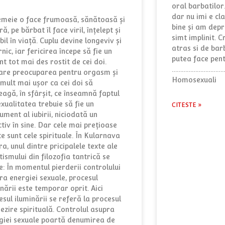
oral barbatilor.
dar nu imi e cl
emeie o face frumoasă, sănătoasă și
bine și am depr
ă, pe bărbat îl face viril, înțelept și
simt implinit. 
il în viață. Cuplu devine longeviv și
atras si de barb
nic, iar fericirea începe să fie un
putea face pent
t tot mai des rostit de cei doi.
…………………………
are preocuparea pentru orgasm și
Homosexuali
 mult mai ușor ca cei doi să
eagă, în sfârșit, ce înseamnă faptul
exualitatea trebuie să fie un
CITESTE »
ument al iubirii, niciodată un
ctiv în sine. Dar cele mai prețioase
te sunt cele spirituale. În Kularnava
a, unul dintre pricipalele texte ale
tismului din filozofia tantrică se
e: În momentul pierderii controlului
ra energiei sexuale, procesul
nării este temporar oprit. Aici
esul iluminării se referă la procesul
rezire spirituală. Controlul asupra
giei sexuale poartă denumirea de