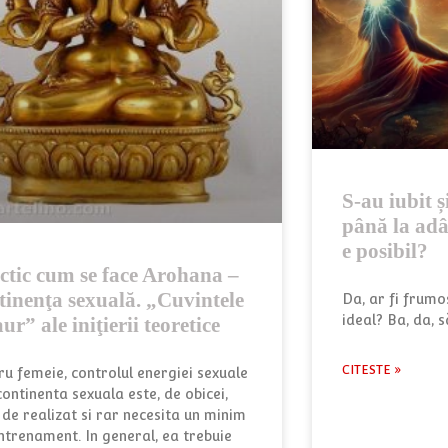
S-au iubit și
până la adâ
e posibil?
ctic cum se face Arohana –
tinenţa sexuală. „Cuvintele
Da, ar fi frumo
ideal? Ba, da, 
ur” ale iniţierii teoretice
CITESTE »
ru femeie, controlul energiei sexuale
continenta sexuala este, de obicei,
 de realizat si rar necesita un minim
ntrenament. In general, ea trebuie