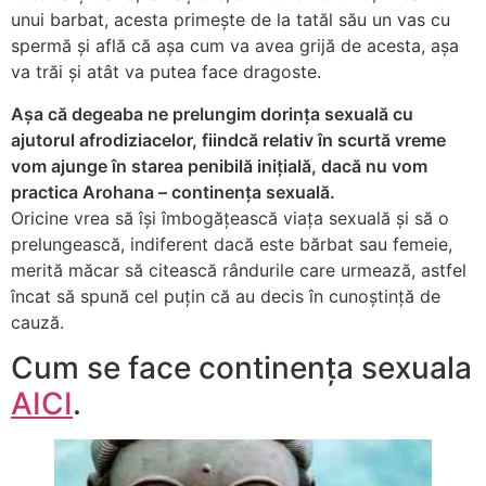
unui barbat, acesta primește de la tatăl său un vas cu
spermă şi află că așa cum va avea grijă de acesta, așa
va trăi și atât va putea face dragoste.
Așa că degeaba ne prelungim dorința sexuală cu
ajutorul afrodiziacelor, fiindcă relativ în scurtă vreme
vom ajunge în starea penibilă inițială, dacă nu vom
practica Arohana – continența sexuală.
Oricine vrea să își îmbogățească viața sexuală și să o
prelungească, indiferent dacă este bărbat sau femeie,
merită măcar să citească rândurile care urmează, astfel
încat să spună cel puțin că au decis în cunoștință de
cauză.
Cum se face continența sexuala
AICI
.