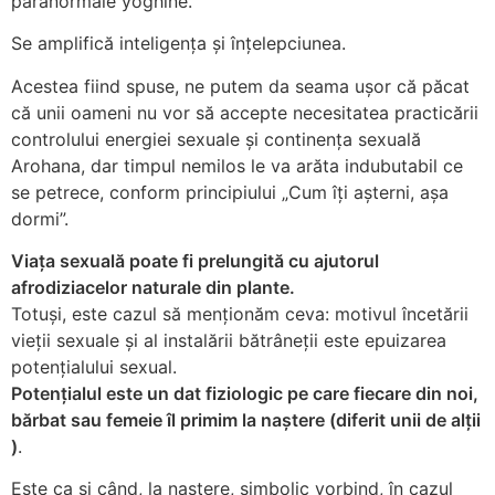
paranormale yoghine.
Se amplifică inteligența și înțelepciunea.
Acestea fiind spuse, ne putem da seama ușor că păcat
că unii oameni nu vor să accepte necesitatea practicării
controlului energiei sexuale și continența sexuală
Arohana, dar timpul nemilos le va arăta indubutabil ce
se petrece, conform principiului „Cum îți așterni, așa
dormi”.
Viața sexuală poate fi prelungită cu ajutorul
afrodiziacelor naturale din plante.
Totuși, este cazul să menționăm ceva: motivul încetării
vieții sexuale și al instalării bătrâneții este epuizarea
potențialului sexual.
Potențialul este un dat fiziologic pe care fiecare din noi,
bărbat sau femeie îl primim la naştere (diferit unii de alții
)
.
Este ca şi când, la naștere, simbolic vorbind, în cazul