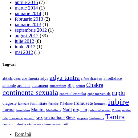
aprilie 2015
(7)
martie 2014
(1)
ianuarie 2014
(1)
februarie 2013
(2)
ianuarie 2013
(1)
septembrie 2012
(1)
august 2012
(39)
iulie 2012
(8)
iunie 2012
(1)
mai 2012
(1)
Tag-uri
adya tantra
abstinenta
adya
afrodiziace
abheda yoga
a face dragoste
Chakra
armonie
arohana
atasament
Bija
autoerotism
certuri
continenta sexuala
cuplu
controlul emotiilor
cupa menstruala
iubire
frumusete
dragoste
feminitate
fantezie
fericire
Fidelitate
hormoni
karma
Mantra
Nadi
orgasm
Kundalini
Muladhara
potential sexual
Putere
relatie
Tantra
sex
sexualitate
Shiva
relații karmice
senzatii
surprize
Sushumna
tantra.ro
tehnica
vindecare a homosexualitatii
Română