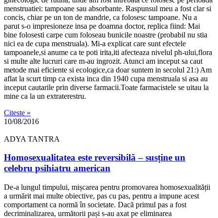
menstruatiei: tampoane sau absorbante. Raspunsul meu a fost clar si
concis, chiar pe un ton de mandrie, ca folosesc tampoane. Nu a
parut s-o impresioneze insa pe doamna doctor, replica fiind: Mai
bine folosesti carpe cum foloseau bunicile noastre (probabil nu stia
nici ea de cupa menstruala). Mi-a explicat care sunt efectele
tampoanele,si anume ca te poti irita,iti afecteaza nivelul ph-ului,flora
si multe alte lucruri care m-au ingrozit. Atunci am inceput sa caut
metode mai eficiente si ecologice,ca doar suntem in secolul 21:) Am
aflat la scurt timp ca exista inca din 1940 cupa menstruala si asa au
inceput cautarile prin diverse farmacii.Toate farmacistele se uitau la
mine ca la un extraterestru.
Citeste »
10/08/2016
ADYA TANTRA
Homosexualitatea este reversibilă – susține un
celebru psihiatru american
De-a lungul timpului, mișcarea pentru promovarea homosexualității
a urmărit mai multe obiective, pas cu pas, pentru a impune acest
comportament ca normă în societate. Dacă primul pas a fost
decriminalizarea, următorii pași s-au axat pe eliminarea