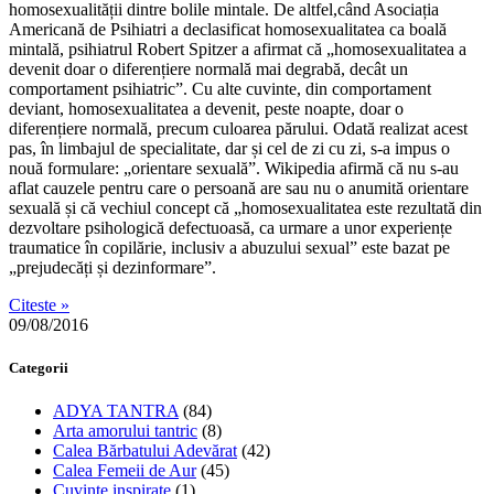
homosexualității dintre bolile mintale. De altfel,când Asociația
Americană de Psihiatri a declasificat homosexualitatea ca boală
mintală, psihiatrul Robert Spitzer a afirmat că „homosexualitatea a
devenit doar o diferențiere normală mai degrabă, decât un
comportament psihiatric”. Cu alte cuvinte, din comportament
deviant, homosexualitatea a devenit, peste noapte, doar o
diferențiere normală, precum culoarea părului. Odată realizat acest
pas, în limbajul de specialitate, dar și cel de zi cu zi, s-a impus o
nouă formulare: „orientare sexuală”. Wikipedia afirmă că nu s-au
aflat cauzele pentru care o persoană are sau nu o anumită orientare
sexuală și că vechiul concept că „homosexualitatea este rezultată din
dezvoltare psihologică defectuoasă, ca urmare a unor experiențe
traumatice în copilărie, inclusiv a abuzului sexual” este bazat pe
„prejudecăți și dezinformare”.
Citeste »
09/08/2016
Categorii
ADYA TANTRA
(84)
Arta amorului tantric
(8)
Calea Bărbatului Adevărat
(42)
Calea Femeii de Aur
(45)
Cuvinte inspirate
(1)