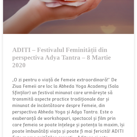
ADITI – Festivalul Feminității din
perspectiva Adya Tantra – 8 Martie
2020
„O zi pentru o viață de Femeie extraordinară!” De
Ziua Femeii are loc la Abheda Yoga Academy (Sala
Sfinților) un festival minunat care urmărește să
transmită aspecte practice tradiționale dar și
minunat de încântătoare despre Femeie, din
perspectiva Abheda Yoga și Adya Tantra. Este o
exuberanță de workshopuri, spectacol și film prin
care femeia se poate înțelege și potența la maxim, își
poate îmbunătăți viața și poate fi mai fericită! ADITI