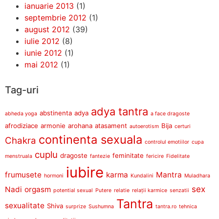
ianuarie 2013
(1)
septembrie 2012
(1)
august 2012
(39)
iulie 2012
(8)
iunie 2012
(1)
mai 2012
(1)
Tag-uri
adya tantra
abstinenta
adya
abheda yoga
a face dragoste
afrodiziace
armonie
arohana
atasament
Bija
autoerotism
certuri
continenta sexuala
Chakra
controlul emotiilor
cupa
cuplu
dragoste
feminitate
menstruala
fantezie
fericire
Fidelitate
iubire
frumusete
karma
Mantra
hormoni
Kundalini
Muladhara
sex
Nadi
orgasm
potential sexual
Putere
relatie
relații karmice
senzatii
Tantra
sexualitate
Shiva
surprize
Sushumna
tantra.ro
tehnica