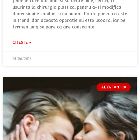
femeile care dorindu-si sa arate bine, recurg cu
usurinta la chirurgia plastica, pentru a-si modifica
dimensiunile sanilor, si nu numai. Poate parea ca este
in trend, dar aceasta operatie nu este usoara, iar pe
termen lung se pare ca are consecinte
CITESTE »
14/06/2017
ADYA TANTRA