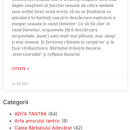
deplin conştient al functiei sexuale de câtre ambele
sexe astfel încat actul erotic să nu se finalizeze cu
ejaculare la barbaţi sau prin descărcare explozivă a
enegiei sexuale în cazul femeilor. Ca să fie clar: în
cazul femeilor, orgasmele fără descărcare
(orgasmele „bune”) sunt mult mai plăcute, mai „lungi”
și mai intense. Și fericirea rămâne în corpul lor și le
face strălucitoare. Bărbatul trăiește bucuria
„intercoursului” și reflexia bucuriei
CITESTE »
21/03/2017
Categorii
ADYA TANTRA
(84)
Arta amorului tantric
(8)
Calea Bărbatului Adevărat
(42)