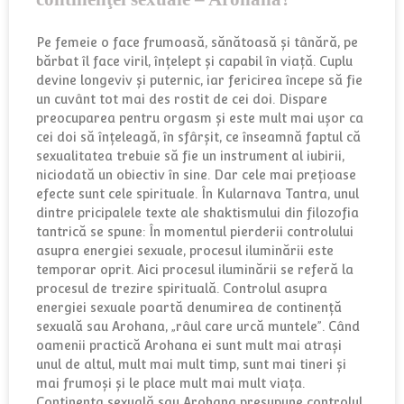
Pe femeie o face frumoasă, sănătoasă și tânără, pe
bărbat îl face viril, înțelept și capabil în viață. Cuplu
devine longeviv și puternic, iar fericirea începe să fie
un cuvânt tot mai des rostit de cei doi. Dispare
preocuparea pentru orgasm și este mult mai ușor ca
cei doi să înțeleagă, în sfârșit, ce înseamnă faptul că
sexualitatea trebuie să fie un instrument al iubirii,
niciodată un obiectiv în sine. Dar cele mai prețioase
efecte sunt cele spirituale. În Kularnava Tantra, unul
dintre pricipalele texte ale shaktismului din filozofia
tantrică se spune: În momentul pierderii controlului
asupra energiei sexuale, procesul iluminării este
temporar oprit. Aici procesul iluminării se referă la
procesul de trezire spirituală. Controlul asupra
energiei sexuale poartă denumirea de continenţă
sexuală sau Arohana, „râul care urcă muntele”. Când
oamenii practică Arohana ei sunt mult mai atrași
unul de altul, mult mai mult timp, sunt mai tineri și
mai frumoși și le place mult mai mult viața.
Continenţa sexuală sau Arohana presupune controlul