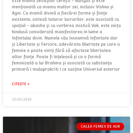
Este mama zeităților cerești – Adityas și este
menționată ca mama multor zei, inclusiv Vishnu și
Agni. Ca mamă divină a fiecărei forme și ființe
existente, sinteză tuturor lucrurilor, este asociată cu
spațiul – akasha și cu vorbirea mistică Vak. este zeița
hindusă considerată manifestarea în lume a
Infinitului divin. Numele său înseamnă Infinitate dar
și Libertate și Fericire, adevărata libertate pe care o
femeie o poate simți fără să afecteze libertatea
altor ființe. Poate fi înțeleasă și ca o formă
feminizată a lui Brahma și asociată cu substanța
primară ( mulaprakriti ) ce susține Universul exterior.
CITESTE »
25/02/2020
CALEA FEMEII DE AUR