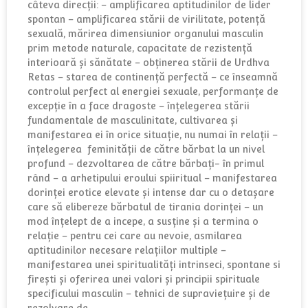
câteva direcții: – amplificarea aptitudinilor de lider
spontan – amplificarea stării de virilitate, potență
sexuală, mărirea dimensiunior organului masculin
prim metode naturale, capacitate de rezistență
interioară și sănătate – obținerea stării de Urdhva
Retas – starea de continență perfectă – ce înseamnă
controlul perfect al energiei sexuale, performanțe de
excepție în a face dragoste – înțelegerea stării
fundamentale de masculinitate, cultivarea și
manifestarea ei în orice situație, nu numai în relații –
înțelegerea feminității de către bărbat la un nivel
profund – dezvoltarea de către bărbați- în primul
rând – a arhetipului eroului spiiritual – manifestarea
dorinței erotice elevate și intense dar cu o detașare
care să elibereze bărbatul de tirania dorinței – un
mod înțelept de a incepe, a susține și a termina o
relație – pentru cei care au nevoie, asmilarea
aptitudinilor necesare relațiilor multiple –
manifestarea unei spiritualități intrinseci, spontane si
firești și oferirea unei valori și principii spirituale
specificului masculin – tehnici de supraviețuire și de