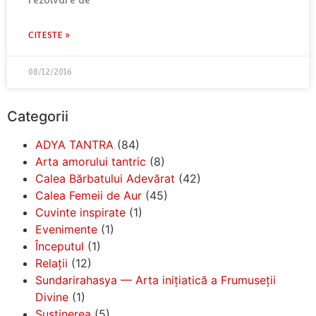
rezolvare de
CITESTE »
08/12/2016
Categorii
ADYA TANTRA
(84)
Arta amorului tantric
(8)
Calea Bărbatului Adevărat
(42)
Calea Femeii de Aur
(45)
Cuvinte inspirate
(1)
Evenimente
(1)
Începutul
(1)
Relații
(12)
Sundarirahasya — Arta inițiatică a Frumuseții
Divine
(1)
Susținerea
(5)