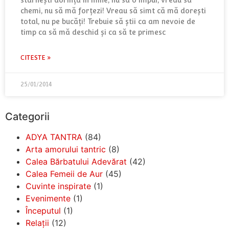
chemi, nu să mă forţezi! Vreau să simt că mă doreşti
total, nu pe bucăţi! Trebuie să ştii ca am nevoie de
timp ca să mă deschid şi ca să te primesc
CITESTE »
25/01/2014
Categorii
ADYA TANTRA
(84)
Arta amorului tantric
(8)
Calea Bărbatului Adevărat
(42)
Calea Femeii de Aur
(45)
Cuvinte inspirate
(1)
Evenimente
(1)
Începutul
(1)
Relații
(12)