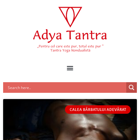
CALEA BĂRBATULUI ADEVĂRAT