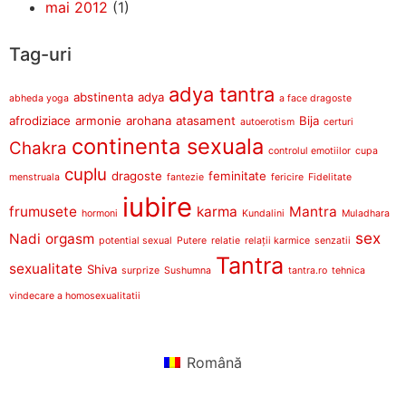
mai 2012
(1)
Tag-uri
adya tantra
abstinenta
adya
abheda yoga
a face dragoste
afrodiziace
armonie
arohana
atasament
Bija
autoerotism
certuri
continenta sexuala
Chakra
controlul emotiilor
cupa
cuplu
dragoste
feminitate
menstruala
fantezie
fericire
Fidelitate
iubire
frumusete
karma
Mantra
hormoni
Kundalini
Muladhara
sex
Nadi
orgasm
potential sexual
Putere
relatie
relații karmice
senzatii
Tantra
sexualitate
Shiva
surprize
Sushumna
tantra.ro
tehnica
vindecare a homosexualitatii
Română