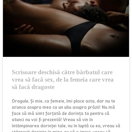
Scrisoare deschisă către bărbatul care
vrea să facă sex, de la femeia care vrea
să facă dragoste
Dragule, Şi mie, ca femeie, îmi place asta, dar nu te
arunca asupra mea ca un uliu asupra prăzii! Nu mă
face să mă simt forţată de dorinţa ta pentru că
atunci nu voi fi prezentă! Vreau să vin în
întâmpinarea dorinţei tale, nu în luptă cu ea, vreau să
stârneşti dorinţa în mine, nu să o impui, vreau să