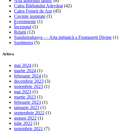
Arta amorului tantric
(8)
Calea Bărbatului Adevărat
(42)
Calea Femeii de Aur
(45)
Cuvinte inspirate
(1)
Evenimente
(1)
Începutul
(1)
Relații
(12)
Sundarirahasya — Arta inițiatică a Frumuseții Divine
(1)
Susținerea
(5)
Arhiva
mai 2024
(1)
martie 2024
(1)
februarie 2024
(1)
decembrie 2023
(3)
noiembrie 2023
(1)
mai 2023
(1)
martie 2023
(1)
februarie 2023
(1)
ianuarie 2023
(1)
septembrie 2022
(1)
august 2022
(1)
iulie 2022
(1)
noiembrie 2021
(7)