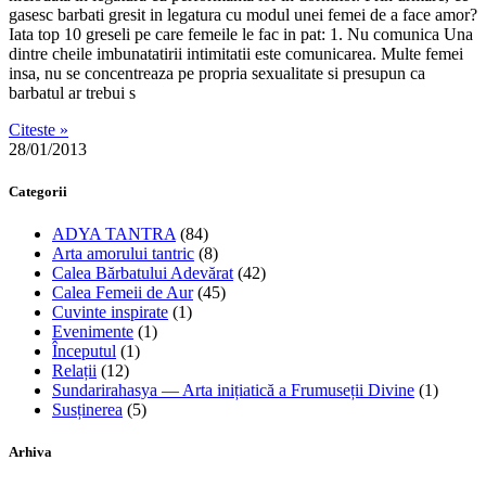
gasesc barbati gresit in legatura cu modul unei femei de a face amor?
Iata top 10 greseli pe care femeile le fac in pat: 1. Nu comunica Una
dintre cheile imbunatatirii intimitatii este comunicarea. Multe femei
insa, nu se concentreaza pe propria sexualitate si presupun ca
barbatul ar trebui s
Citeste »
28/01/2013
Categorii
ADYA TANTRA
(84)
Arta amorului tantric
(8)
Calea Bărbatului Adevărat
(42)
Calea Femeii de Aur
(45)
Cuvinte inspirate
(1)
Evenimente
(1)
Începutul
(1)
Relații
(12)
Sundarirahasya — Arta inițiatică a Frumuseții Divine
(1)
Susținerea
(5)
Arhiva