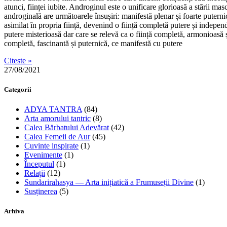
atunci, ființei iubite. Androginul este o unificare glorioasă a stării ma
androginală are următoarele însușiri: manifestă plenar și foarte puternic
asimilat în propria ființă, devenind o ființă completă putere și indepe
putere misterioasă dar care se relevă ca o ființă completă, armonioasă și
completă, fascinantă și puternică, ce manifestă cu putere
Citeste »
27/08/2021
Categorii
ADYA TANTRA
(84)
Arta amorului tantric
(8)
Calea Bărbatului Adevărat
(42)
Calea Femeii de Aur
(45)
Cuvinte inspirate
(1)
Evenimente
(1)
Începutul
(1)
Relații
(12)
Sundarirahasya — Arta inițiatică a Frumuseții Divine
(1)
Susținerea
(5)
Arhiva