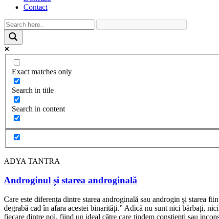
Contact
Exact matches only
Search in title
Search in content
ADYA TANTRA
Androginul și starea androginală
Care este diferența dintre starea androginală sau androgin și starea fi
degrabă cad în afara acestei binarități.” Adică nu sunt nici bărbați, ni
fiecare dintre noi, fiind un ideal către care tindem conștienți sau incon