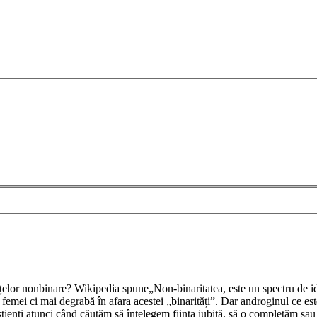
ințelor nonbinare? Wikipedia spune„Non-binaritatea, este un spectru de i
ci femei ci mai degrabă în afara acestei „binarități”. Dar androginul ce e
știenți atunci când căutăm să înțelegem ființa iubită, să o completăm sau 