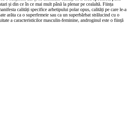
tari și din ce în ce mai mult până la plenar pe cealaltă. Ființa
ifesta calități specifice arhetipului polar opus, calități pe care le-a
poate arăta ca o superfemeie sau ca un superbărbat strălucind cu o
itate a caracteristicilor masculin-feminine, androginul este o ființă