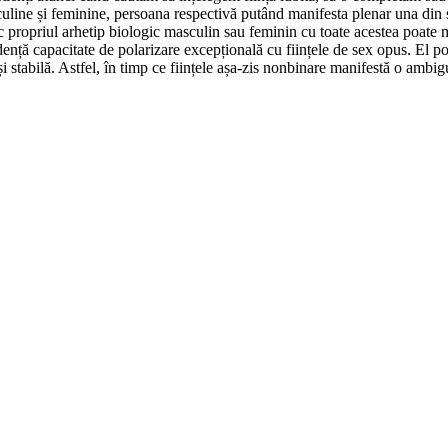
sculine și feminine, persoana respectivă putând manifesta plenar una din s
 propriul arhetip biologic masculin sau feminin cu toate acestea poate man
ndență capacitate de polarizare excepțională cu ființele de sex opus. El 
 stabilă. Astfel, în timp ce ființele așa-zis nonbinare manifestă o ambigu