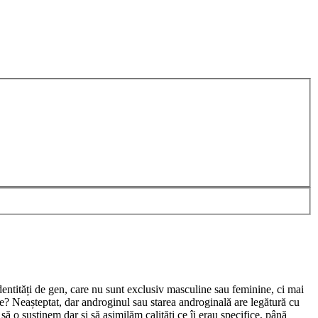
dentități de gen, care nu sunt exclusiv masculine sau feminine, ci mai
ste? Neașteptat, dar androginul sau starea androginală are legătură cu
să o susținem dar și să asimilăm calități ce îi erau specifice, până