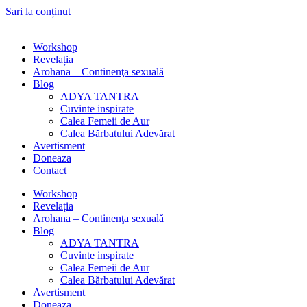
Sari la conținut
Workshop
Revelația
Arohana – Continenţa sexuală
Blog
ADYA TANTRA
Cuvinte inspirate
Calea Femeii de Aur
Calea Bărbatului Adevărat
Avertisment
Doneaza
Contact
Workshop
Revelația
Arohana – Continenţa sexuală
Blog
ADYA TANTRA
Cuvinte inspirate
Calea Femeii de Aur
Calea Bărbatului Adevărat
Avertisment
Doneaza