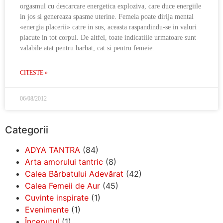
orgasmul cu descarcare energetica exploziva, care duce energiile
in jos si genereaza spasme uterine. Femeia poate dirija mental
«energia placerii» catre in sus, aceasta raspandindu-se in valuri
placute in tot corpul. De altfel, toate indicatiile urmatoare sunt
valabile atat pentru barbat, cat si pentru femeie.
CITESTE »
06/08/2012
Categorii
ADYA TANTRA
(84)
Arta amorului tantric
(8)
Calea Bărbatului Adevărat
(42)
Calea Femeii de Aur
(45)
Cuvinte inspirate
(1)
Evenimente
(1)
Începutul
(1)