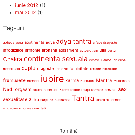
iunie 2012
(1)
mai 2012
(1)
Tag-uri
adya tantra
abstinenta
adya
abheda yoga
a face dragoste
afrodiziace
armonie
arohana
atasament
Bija
autoerotism
certuri
continenta sexuala
Chakra
controlul emotiilor
cupa
cuplu
dragoste
feminitate
menstruala
fantezie
fericire
Fidelitate
iubire
frumusete
karma
Mantra
hormoni
Kundalini
Muladhara
sex
Nadi
orgasm
potential sexual
Putere
relatie
relații karmice
senzatii
Tantra
sexualitate
Shiva
surprize
Sushumna
tantra.ro
tehnica
vindecare a homosexualitatii
Română