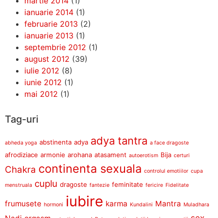
martie 2014
(1)
ianuarie 2014
(1)
februarie 2013
(2)
ianuarie 2013
(1)
septembrie 2012
(1)
august 2012
(39)
iulie 2012
(8)
iunie 2012
(1)
mai 2012
(1)
Tag-uri
adya tantra
abstinenta
adya
abheda yoga
a face dragoste
afrodiziace
armonie
arohana
atasament
Bija
autoerotism
certuri
continenta sexuala
Chakra
controlul emotiilor
cupa
cuplu
dragoste
feminitate
menstruala
fantezie
fericire
Fidelitate
iubire
frumusete
karma
Mantra
hormoni
Kundalini
Muladhara
sex