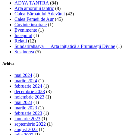
ADYA TANTRA
(84)
Arta amorului tantric
(8)
Calea Bărbatului Adevărat
(42)
Calea Femeii de Aur
(45)
Cuvinte inspirate
(1)
Evenimente
(1)
Începutul
(1)
Relații
(12)
Sundarirahasya — Arta inițiatică a Frumuseții Divine
(1)
Susținerea
(5)
Arhiva
mai 2024
(1)
martie 2024
(1)
februarie 2024
(1)
decembrie 2023
(3)
noiembrie 2023
(1)
mai 2023
(1)
martie 2023
(1)
februarie 2023
(1)
ianuarie 2023
(1)
septembrie 2022
(1)
august 2022
(1)
iulie 2022
(1)