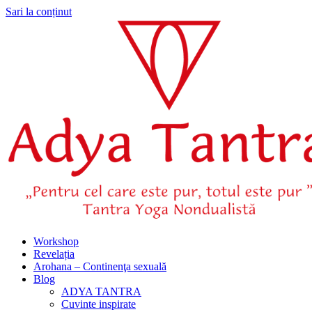
Sari la conținut
Workshop
Revelația
Arohana – Continenţa sexuală
Blog
ADYA TANTRA
Cuvinte inspirate