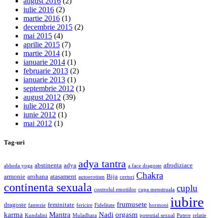
august 2016
(2)
iulie 2016
(2)
martie 2016
(1)
decembrie 2015
(2)
mai 2015
(4)
aprilie 2015
(7)
martie 2014
(1)
ianuarie 2014
(1)
februarie 2013
(2)
ianuarie 2013
(1)
septembrie 2012
(1)
august 2012
(39)
iulie 2012
(8)
iunie 2012
(1)
mai 2012
(1)
Tag-uri
adya tantra
abstinenta
adya
afrodiziace
abheda yoga
a face dragoste
Chakra
armonie
arohana
atasament
Bija
autoerotism
certuri
continenta sexuala
cuplu
controlul emotiilor
cupa menstruala
iubire
frumusete
dragoste
feminitate
fantezie
fericire
Fidelitate
hormoni
karma
Mantra
Nadi
orgasm
Kundalini
Muladhara
potential sexual
Putere
relatie