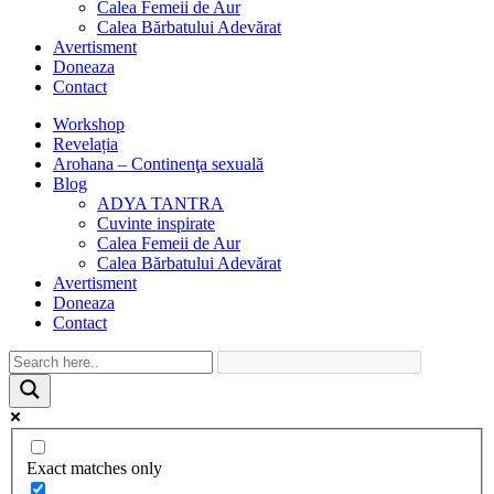
Calea Femeii de Aur
Calea Bărbatului Adevărat
Avertisment
Doneaza
Contact
Workshop
Revelația
Arohana – Continenţa sexuală
Blog
ADYA TANTRA
Cuvinte inspirate
Calea Femeii de Aur
Calea Bărbatului Adevărat
Avertisment
Doneaza
Contact
Exact matches only