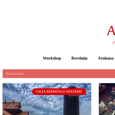
Workshop
Revelația
Arohana –
CALEA BĂRBATULUI ADEVĂRAT