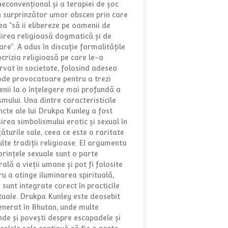
neconvențional și a terapiei de șoc
n surprinzător umor obscen prin care
ea “să ii elibereze pe oamenii de
irea religioasă dogmatică și de
are”. A adus în discuție formalitățile
ocrizia religioasă pe care le-a
rvat în societate, folosind adesea
de provocatoare pentru a trezi
nii la o înțelegere mai profundă a
smului. Una dintre caracteristicile
incte ale lui Drukpa Kunley a fost
irea simbolismului erotic și sexual în
ăturile sale, ceea ce este o raritate
ulte tradiții religioase. El argumenta
orințele sexuale sunt o parte
ală a vieții umane și pot fi folosite
ru a atinge iluminarea spirituală,
 sunt integrate corect în practicile
ituale. Drukpa Kunley este deosebit
enerat în Bhutan, unde multe
nde și povești despre escapadele și