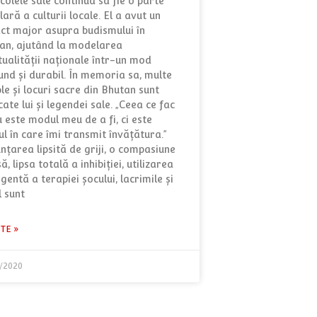
colele sale continuă să fie o parte
ară a culturii locale. El a avut un
ct major asupra budismului în
an, ajutând la modelarea
itualității naționale într-un mod
und și durabil. În memoria sa, multe
le și locuri sacre din Bhutan sunt
ate lui și legendei sale. „Ceea ce fac
u este modul meu de a fi, ci este
l în care îmi transmit învăţătura.”
nţarea lipsită de griji, o compasiune
ă, lipsa totală a inhibiţiei, utilizarea
igentă a terapiei şocului, lacrimile şi
l sunt
STE »
/2020