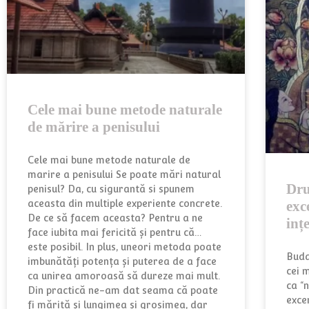
Cele mai bune metode naturale
de mărire a penisului
Cele mai bune metode naturale de
marire a penisului Se poate mări natural
Dru
penisul? Da, cu sigurantă si spunem
exc
aceasta din multiple experiente concrete.
De ce să facem aceasta? Pentru a ne
inț
face iubita mai fericită și pentru că…
este posibil. In plus, uneori metoda poate
Budd
imbunătăți potența și puterea de a face
cei m
ca unirea amoroasă să dureze mai mult.
ca “n
Din practică ne-am dat seama că poate
exce
fi mărită și lungimea și grosimea, dar