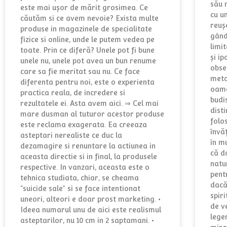
său 
este mai ușor de mărit grosimea. Ce
cu u
căutăm si ce avem nevoie? Exista multe
reuș
produse in magazinele de specialitate
gând
fizice si online, unde le putem vedea pe
limit
toate. Prin ce diferă? Unele pot fi bune
și ip
unele nu, unele pot avea un bun renume
obse
care sa fie meritat sau nu. Ce face
meto
diferenta pentru noi, este o experienta
oame
practica reala, de incredere si
budi
rezultatele ei. Asta avem aici. ⇒ Cel mai
dist
mare dusman al tuturor acestor produse
folos
este reclama exagerata. Ea creeaza
învăț
asteptari nerealiste ce duc la
în m
dezamagire si renuntare la actiunea in
că d
aceasta directie si in final, la produsele
natur
respective. In vanzari, aceasta este o
pent
tehnica studiata, chiar, se cheama
dacă
“suicide sale” si se face intentionat
spir
uneori, alteori e doar prost marketing. •
de v
Ideea numarul unu de aici este realismul
lege
asteptarilor, nu 10 cm in 2 saptamani. •