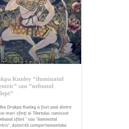
kpa Kunley “iluminatul
entric” sau ”nebunul
elept”
ha Drukpa Kunley a fost unul dintre
ai mari sfinți ai Tibetului, cunoscut
ebunul sfânt “ sau “iluminatul
ntric”, datorită comportamentului