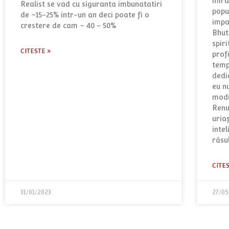
mira
Realist se vad cu siguranta imbunatatiri
popul
de ~15-25% intr-un an deci poate fi o
impa
crestere de cam ~ 40 – 50%
Bhut
spir
CITESTE »
prof
temp
dedic
eu n
modu
Renu
uriaş
intel
râsu
CITE
31/01/2023
27/05