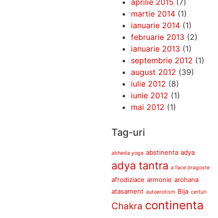
aprilie 2015
(7)
martie 2014
(1)
ianuarie 2014
(1)
februarie 2013
(2)
ianuarie 2013
(1)
septembrie 2012
(1)
august 2012
(39)
iulie 2012
(8)
iunie 2012
(1)
mai 2012
(1)
Tag-uri
abstinenta
adya
abheda yoga
adya tantra
a face dragoste
afrodiziace
armonie
arohana
atasament
Bija
autoerotism
certuri
continenta
Chakra