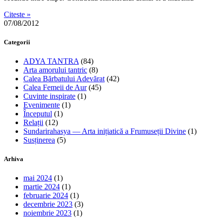
Citeste »
07/08/2012
Categorii
ADYA TANTRA
(84)
Arta amorului tantric
(8)
Calea Bărbatului Adevărat
(42)
Calea Femeii de Aur
(45)
Cuvinte inspirate
(1)
Evenimente
(1)
Începutul
(1)
Relații
(12)
Sundarirahasya — Arta inițiatică a Frumuseții Divine
(1)
Susținerea
(5)
Arhiva
mai 2024
(1)
martie 2024
(1)
februarie 2024
(1)
decembrie 2023
(3)
noiembrie 2023
(1)