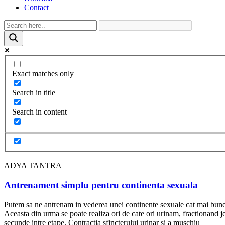
Contact
Exact matches only
Search in title
Search in content
ADYA TANTRA
Antrenament simplu pentru continenta sexuala
Putem sa ne antrenam in vederea unei continente sexuale cat mai bune re
Aceasta din urma se poate realiza ori de cate ori urinam, fractionand jet
secunde intre etape. Contractia sfincterului urinar si a muschiu