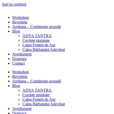
Sari la conținut
Workshop
Revelația
Arohana – Continenţa sexuală
Blog
ADYA TANTRA
Cuvinte inspirate
Calea Femeii de Aur
Calea Bărbatului Adevărat
Avertisment
Doneaza
Contact
Workshop
Revelația
Arohana – Continenţa sexuală
Blog
ADYA TANTRA
Cuvinte inspirate
Calea Femeii de Aur
Calea Bărbatului Adevărat
Avertisment
Doneaza