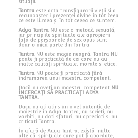
situații.
Tantra
este arta transfigurarii vieții și a
recunoașterii prezenței divine în tot ceea
ce este lumea și în tot ceeea ce suntem.
Adya Tantra
NU este o metodă sexuală,
iar principiile spirituale ale apropierii
față de persoanele de sex opus sunt
doar o mică parte din Tantra.
Tantra
NU este magie neagră. Tantra NU
poate fi practicată de cei care nu au
înalte calități spirituale, morale si etice.
Tantra
NU poate fi practicată fără
îndrumarea unui maestru competent.
Dacă nu aveți un maestru competent
NU
ÎNCERCAȚI SĂ PRACTICAȚI ADYA
TANTRA.
Daca nu ati atins un nivel autentic de
maiestrie in Adya Tantra, nu scrieti, nu
vorbiti, nu dati sfaturi, nu apreciati si nu
criticati Tantra.
În afară de Adya Tantra, există multe
alte căi spirituale care pot fi abordate,