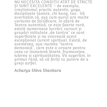
NU NECESITĂ CONDIȚII ATÂT DE STRICTE
ȘI SUNT EXCELENTE – de exemplu,
creștinismul practic autentic, yoga,
disciplinele taoiste, chi kung, tao . Vă
avertizăm că, așa cum aurul are multe
variante de falsificare, în afară de
Tantra autentică, ce este foarte rarâ,
există numeroase lucrări, cursuri și
grupări intitulate „de tantra” ce sunt
superficiale și nu onorează acest
excepțional curent spiritual. Există, de
asemenea, așa-numita ”tantra
demonică”, care este o oroare pentru
ceea ce înseamnă binele, frumusețea,
iubirea și spiritualitatea. Vă sugerăm, în
primul rând, să vă feriți cu putere de a
greși astfel.
Acharya Shiva Shankara