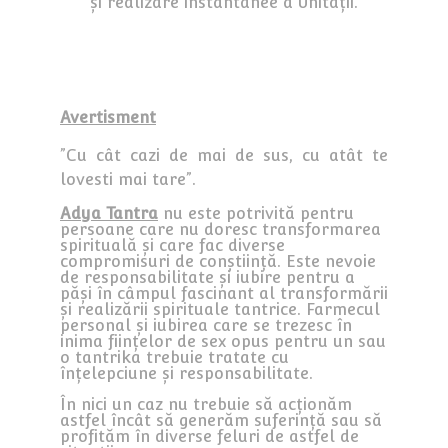
și realizare instantanee a Unității.
Avertisment
”Cu cât cazi de mai de sus, cu atât te
lovesti mai tare”.
Adya Tantra
nu este potrivită pentru
persoane care nu doresc transformarea
spirituală și care fac diverse
compromisuri de conștiință. Este nevoie
de responsabilitate și iubire pentru a
păși în câmpul fascinant al transformării
și realizării spirituale tantrice. Farmecul
personal și iubirea care se trezesc în
inima ființelor de sex opus pentru un sau
o tantrika trebuie tratate cu
înțelepciune și responsabilitate.
În nici un caz nu trebuie să acționăm
astfel încât să generăm suferință sau să
profităm în diverse feluri de astfel de