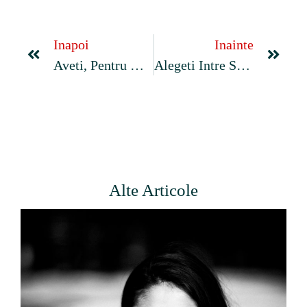
Inapoi
Inainte
Aveti, Pentru Moment, O Pana Temporara De Erectie? Nici O Problemă.
Alegeti Intre Sacru Si Vulgar Când Faceti Dragoste!
Alte Articole