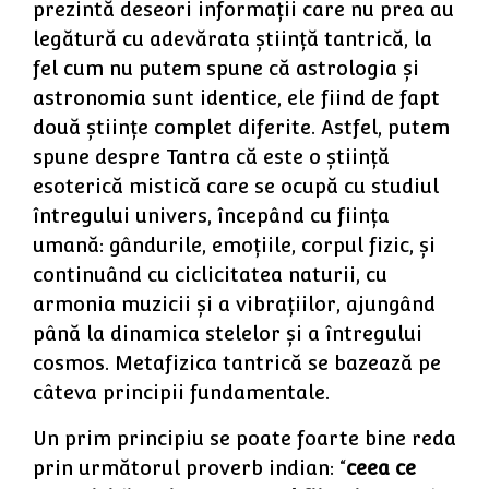
prezintă deseori informaţii care nu prea au
legătură cu adevărata ştiinţă tantrică, la
fel cum nu putem spune că astrologia şi
astronomia sunt identice, ele fiind de fapt
două ştiinţe complet diferite. Astfel, putem
spune despre Tantra că este o ştiinţă
esoterică mistică care se ocupă cu studiul
întregului univers, începând cu fiinţa
umană: gândurile, emoţiile, corpul fizic, şi
continuând cu ciclicitatea naturii, cu
armonia muzicii şi a vibraţiilor, ajungând
până la dinamica stelelor şi a întregului
cosmos. Metafizica tantrică se bazează pe
câteva principii fundamentale.
Un prim principiu se poate foarte bine reda
prin următorul proverb indian: “
ceea ce