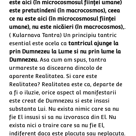
este aici (în microcosmosul fiinţei umane)
este pretutindeni (în macrocosmos), ceea
ce nu este aici (în microcosmosul fiinţei
umane), nu este nicăieri (în macrocosmos)
„.
( Kularnava Tantra) Un principiu tantric
esential este acela ca
tantricul ajunge la
prin Dumnezeu la Lume si nu prin lume la
Dumnezeu.
Asa cum am spus, tantra
urmareste sa discearna dincolo de
aparente Realitatea. Si care este
Realitatea? Realitatea este ca, departe de
a fi o iluzie, orice aspect al manifestarii
este creat de Dumnezeu si este insasi
substanta Lui. Nu exista nimic care sa nu
fie El insusi si sa nu izvorasca din El. Nu
exista nici o traire care sa nu fie El,
indiferent daca este placuta sau neplacuta.