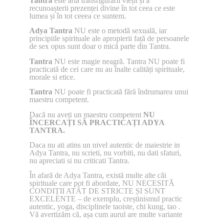
Tantra
este arta transfigurarii vieții și a
recunoașterii prezenței divine în tot ceea ce este
lumea și în tot ceeea ce suntem.
Adya Tantra
NU este o metodă sexuală, iar
principiile spirituale ale apropierii față de persoanele
de sex opus sunt doar o mică parte din Tantra.
Tantra
NU este magie neagră. Tantra NU poate fi
practicată de cei care nu au înalte calități spirituale,
morale si etice.
Tantra
NU poate fi practicată fără îndrumarea unui
maestru competent.
Dacă nu aveți un maestru competent
NU
ÎNCERCAȚI SĂ PRACTICAȚI ADYA
TANTRA.
Daca nu ati atins un nivel autentic de maiestrie in
Adya Tantra, nu scrieti, nu vorbiti, nu dati sfaturi,
nu apreciati si nu criticati Tantra.
În afară de Adya Tantra, există multe alte căi
spirituale care pot fi abordate, NU NECESITĂ
CONDIȚII ATÂT DE STRICTE ȘI SUNT
EXCELENTE – de exemplu, creștinismul practic
autentic, yoga, disciplinele taoiste, chi kung, tao .
Vă avertizăm că, așa cum aurul are multe variante