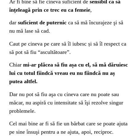
Ar fi bine să fie cineva suficient de
sensibil ca să
înţeleagă prin ce trec eu ca femeie
,
dar
suficient de puternic
ca să mă încurajeze şi să
nu mă lase să cad.
Caut pe cineva pe care să îl iubesc și să îl respect ca
să pot să fiu “ascultătoare”.
Chiar
mi-ar plăcea să fiu așa cu el, să mă dăruiesc
lui cu totul fiindcă vreau eu nu fiindcă nu aș
putea altfel.
Dar nu pot să fiu aşa cu cineva care nu poate sau
măcar, nu aspiră cu intensitate să îşi rezolve singur
problemele.
Cel mai bine ar fi să fie un bărbat care se poate ajuta
pe sine însuşi pentru a ne ajuta, apoi, reciproc.