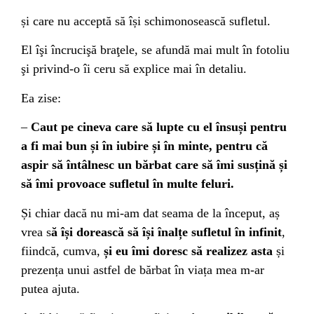
și care nu acceptă să își schimonosească sufletul.
El îşi încrucişă braţele, se afundă mai mult în fotoliu
şi privind-o îi ceru să explice mai în detaliu.
Ea zise:
–
Caut pe cineva care să lupte cu el însuși pentru
a fi mai bun și în iubire și în minte, pentru că
aspir să întâlnesc un bărbat care să îmi susțină și
să îmi provoace sufletul în multe feluri.
Și chiar dacă nu mi-am dat seama de la început, aș
vrea s
ă își dorească să își înalțe sufletul în infinit
,
fiindcă, cumva,
și eu îmi doresc să realizez asta
și
prezența unui astfel de bărbat în viața mea m-ar
putea ajuta.