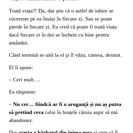
Toată viața?! Da, dar știu că o astfel de iubire se
cucerește pe ea însăși în fiecare zi. Sau se poate
pierde în fiecare zi. Eu cred că poate fi toată viața
dacă fiecare zi în doi se încheie cu bine pentru
amândoi.
Când termină se uită la el şi îl văzu, cumva, derutat.
El îi spuse:
– Ceri mult….
Ea răspunse:
–
Nu cer… fiindcă ar fi o aroganță și nu aș putea
să pretind ceva
celui în brațele căruia aspir să mă
abandonez.
Dar
acesta e bărbatul din inima mea
și sper să îl