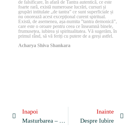
de falsificare, în afară de Tantra autentică, ce este
foarte rarâ, există numeroase lucrări, cursuri și
grupări intitulate „de tantra” ce sunt superficiale și
nu onorează acest excepțional curent spiritual.
Există, de asemenea, așa-numita ”tantra demonică”,
care este o oroare pentru ceea ce înseamnă binele,
frumusețea, iubirea și spiritualitatea. Vă sugerăm, în
primul rând, să vă feriți cu putere de a greși astfel.
Acharya Shiva Shankara
Inapoi
Inainte
Masturbarea – Pericole, Mituri Și Realități
Despre Iubire