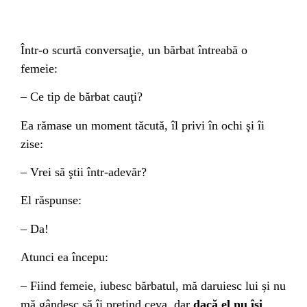
Într-o scurtă conversaţie, un bărbat întreabă o
femeie:
– Ce tip de bărbat cauţi?
Ea rămase un moment tăcută, îl privi în ochi şi îi
zise:
– Vrei să ştii într-adevăr?
El răspunse:
– Da!
Atunci ea începu:
– Fiind femeie, iubesc bărbatul, mă daruiesc lui și nu
mă gândesc să îi pretind ceva, dar
dacă el nu își