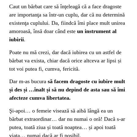
Caut un bărbat care să înţeleagă că a face dragoste
are importanţa sa într-un cuplu, dar că nu determină
existenţa cuplului. Da, fiindcă îmi place mult unirea
amoroasă, însă doar când este
un instrument al
iubirii
.
Poate nu mă crezi, dar dacă iubirea cu un astfel de
bărbat va exista, chiar dacă orice altceva ar lipsi și
tot voi putea fi, cumva, fericită.
Dar m-as bucura
să facem dragoste cu iubire mult
și des și …înalt și să nu depind de asta sau să îmi
afecteze cumva libertatea.
Şi-apoi… o femeie visează să aibă lângă ea un
bărbat extraordinar… dar nu numai o oră! Dacă s-ar
putea, toată ziua și toată noaptea… și apoi toată
viața… numai dacă ar fi posibil.