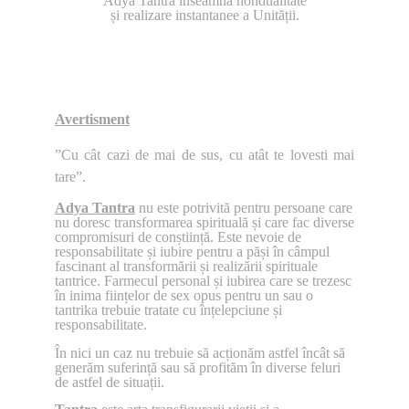
Adya Tantra înseamnă nondualitate
și realizare instantanee a Unității.
Avertisment
”Cu cât cazi de mai de sus, cu atât te lovesti mai
tare”.
Adya Tantra
nu este potrivită pentru persoane care
nu doresc transformarea spirituală și care fac diverse
compromisuri de conștiință. Este nevoie de
responsabilitate și iubire pentru a păși în câmpul
fascinant al transformării și realizării spirituale
tantrice. Farmecul personal și iubirea care se trezesc
în inima ființelor de sex opus pentru un sau o
tantrika trebuie tratate cu înțelepciune și
responsabilitate.
În nici un caz nu trebuie să acționăm astfel încât să
generăm suferință sau să profităm în diverse feluri
de astfel de situații.