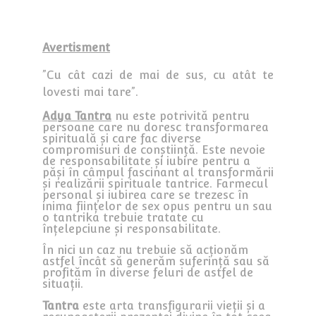
Avertisment
”Cu cât cazi de mai de sus, cu atât te
lovesti mai tare”.
Adya Tantra
nu este potrivită pentru
persoane care nu doresc transformarea
spirituală și care fac diverse
compromisuri de conștiință. Este nevoie
de responsabilitate și iubire pentru a
păși în câmpul fascinant al transformării
și realizării spirituale tantrice. Farmecul
personal și iubirea care se trezesc în
inima ființelor de sex opus pentru un sau
o tantrika trebuie tratate cu
înțelepciune și responsabilitate.
În nici un caz nu trebuie să acționăm
astfel încât să generăm suferință sau să
profităm în diverse feluri de astfel de
situații.
Tantra
este arta transfigurarii vieții și a