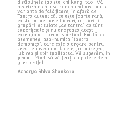
disciplinele taoiste, chi kung, tao . Vă
avertizăm că, așa cum aurul are multe
variante de falsificare, în afară de
Tantra autentică, ce este foarte rarâ,
există numeroase lucrări, cursuri și
grupări intitulate „de tantra” ce sunt
superficiale și nu onorează acest
excepțional curent spiritual. Există, de
asemenea, așa-numita ”tantra
demonică”, care este o oroare pentru
ceea ce înseamnă binele, frumusețea,
iubirea și spiritualitatea. Vă sugerăm, în
primul rând, să vă feriți cu putere de a
greși astfel.
Acharya Shiva Shankara