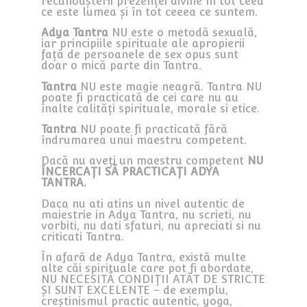
recunoașterii prezenței divine în tot ceea
ce este lumea și în tot ceeea ce suntem.
Adya Tantra
NU este o metodă sexuală,
iar principiile spirituale ale apropierii
față de persoanele de sex opus sunt
doar o mică parte din Tantra.
Tantra
NU este magie neagră. Tantra NU
poate fi practicată de cei care nu au
înalte calități spirituale, morale si etice.
Tantra
NU poate fi practicată fără
îndrumarea unui maestru competent.
Dacă nu aveți un maestru competent
NU
ÎNCERCAȚI SĂ PRACTICAȚI ADYA
TANTRA.
Daca nu ati atins un nivel autentic de
maiestrie in Adya Tantra, nu scrieti, nu
vorbiti, nu dati sfaturi, nu apreciati si nu
criticati Tantra.
În afară de Adya Tantra, există multe
alte căi spirituale care pot fi abordate,
NU NECESITĂ CONDIȚII ATÂT DE STRICTE
ȘI SUNT EXCELENTE – de exemplu,
creștinismul practic autentic, yoga,