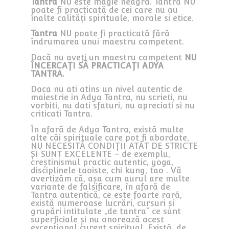
Tantra
NU este magie neagră. Tantra NU
poate fi practicată de cei care nu au
înalte calități spirituale, morale si etice.
Tantra
NU poate fi practicată fără
îndrumarea unui maestru competent.
Dacă nu aveți un maestru competent
NU
ÎNCERCAȚI SĂ PRACTICAȚI ADYA
TANTRA.
Daca nu ati atins un nivel autentic de
maiestrie in Adya Tantra, nu scrieti, nu
vorbiti, nu dati sfaturi, nu apreciati si nu
criticati Tantra.
În afară de Adya Tantra, există multe
alte căi spirituale care pot fi abordate,
NU NECESITĂ CONDIȚII ATÂT DE STRICTE
ȘI SUNT EXCELENTE – de exemplu,
creștinismul practic autentic, yoga,
disciplinele taoiste, chi kung, tao . Vă
avertizăm că, așa cum aurul are multe
variante de falsificare, în afară de
Tantra autentică, ce este foarte rarâ,
există numeroase lucrări, cursuri și
grupări intitulate „de tantra” ce sunt
superficiale și nu onorează acest
excepțional curent spiritual. Există, de