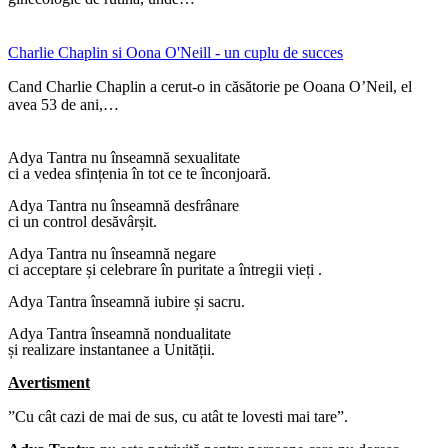
Charlie Chaplin si Oona O'Neill - un cuplu de succes
Cand Charlie Chaplin a cerut-o in căsătorie pe Ooana O’Neil, el
avea 53 de ani,…
Adya Tantra nu înseamnă sexualitate
ci a vedea sfințenia în tot ce te înconjoară.
Adya Tantra nu înseamnă desfrânare
ci un control desăvârșit.
Adya Tantra nu înseamnă negare
ci acceptare și celebrare în puritate a întregii vieți .
Adya Tantra înseamnă iubire și sacru.
Adya Tantra înseamnă nondualitate
și realizare instantanee a Unității.
Avertisment
”Cu cât cazi de mai de sus, cu atât te lovesti mai tare”.