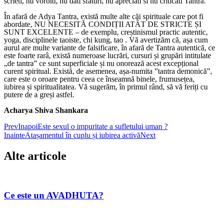
scrieti, nu vorbiti, nu dati sfaturi, nu apreciati si nu criticati Tantra.
În afară de Adya Tantra, există multe alte căi spirituale care pot fi
abordate, NU NECESITĂ CONDIȚII ATÂT DE STRICTE ȘI
SUNT EXCELENTE – de exemplu, creștinismul practic autentic,
yoga, disciplinele taoiste, chi kung, tao . Vă avertizăm că, așa cum
aurul are multe variante de falsificare, în afară de Tantra autentică, ce
este foarte rarâ, există numeroase lucrări, cursuri și grupări intitulate
„de tantra” ce sunt superficiale și nu onorează acest excepțional
curent spiritual. Există, de asemenea, așa-numita ”tantra demonică”,
care este o oroare pentru ceea ce înseamnă binele, frumusețea,
iubirea și spiritualitatea. Vă sugerăm, în primul rând, să vă feriți cu
putere de a greși astfel.
Acharya Shiva Shankara
Prev
Inapoi
Este sexul o impuritate a sufletului uman ?
Inainte
Atașamentul în cuplu și iubirea activă
Next
Alte articole
Ce este un AVADHUTA?