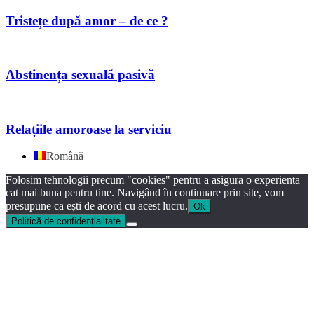
Tristețe după amor – de ce ?
Abstinența sexuală pasivă
Relațiile amoroase la serviciu
Română
Folosim tehnologii precum "cookies" pentru a asigura o experienta
cat mai buna pentru tine. Navigând în continuare prin site, vom
presupune ca ești de acord cu acest lucru.
Ok
Politică de confidențialitate