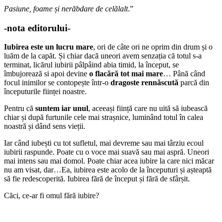
Pasiune, foame și nerăbdare de celălalt
.”
-nota editorului-
Iubirea este un lucru mare
, ori de câte ori ne oprim din drum și o
luăm de la capăt. Și chiar dacă uneori avem senzația că totul s-a
terminat, licărul iubirii pâlpâind abia timid, la început, se
îmbujorează si apoi devine
o flacără tot mai mare
… Până când
focul inimilor se contopește într-o
dragoste rennăscută
parcă din
începuturile ființei noastre.
Pentru că
suntem iar unul
, aceeași ființă care nu uită să iubească
chiar și după furtunile cele mai strașnice, luminând totul în calea
noastră și dând sens vieții.
Iar când iubești cu tot sufletul, mai devreme sau mai târziu ecoul
iubirii raspunde. Poate cu o voce mai suavă sau mai aspră. Uneori
mai intens sau mai domol. Poate chiar acea iubire la care nici măcar
nu am visat, dar…Ea, iubirea este acolo de la începuturi și așteaptă
să fie redescoperită. Iubirea fără de început și fără de sfârșit.
Căci, ce-ar fi omul fără iubire?