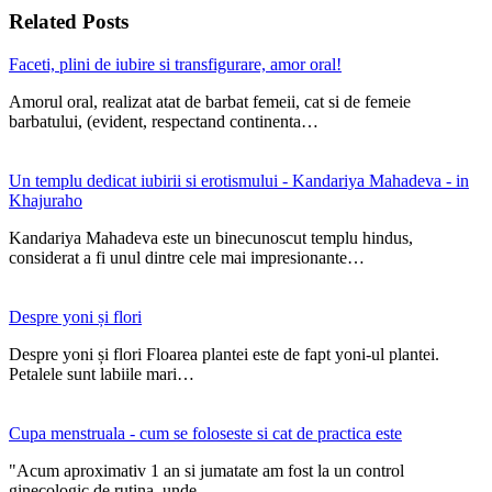
Related Posts
Faceti, plini de iubire si transfigurare, amor oral!
Amorul oral, realizat atat de barbat femeii, cat si de femeie
barbatului, (evident, respectand continenta…
Un templu dedicat iubirii si erotismului - Kandariya Mahadeva - in
Khajuraho
Kandariya Mahadeva este un binecunoscut templu hindus,
considerat a fi unul dintre cele mai impresionante…
Despre yoni și flori
Despre yoni și flori Floarea plantei este de fapt yoni-ul plantei.
Petalele sunt labiile mari…
Cupa menstruala - cum se foloseste si cat de practica este
"Acum aproximativ 1 an si jumatate am fost la un control
ginecologic de rutina, unde…