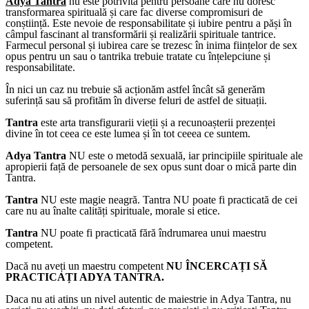
Adya Tantra
nu este potrivită pentru persoane care nu doresc
transformarea spirituală și care fac diverse compromisuri de
conștiință. Este nevoie de responsabilitate și iubire pentru a păși în
câmpul fascinant al transformării și realizării spirituale tantrice.
Farmecul personal și iubirea care se trezesc în inima ființelor de sex
opus pentru un sau o tantrika trebuie tratate cu înțelepciune și
responsabilitate.
În nici un caz nu trebuie să acționăm astfel încât să generăm
suferință sau să profităm în diverse feluri de astfel de situații.
Tantra
este arta transfigurarii vieții și a recunoașterii prezenței
divine în tot ceea ce este lumea și în tot ceeea ce suntem.
Adya Tantra
NU este o metodă sexuală, iar principiile spirituale ale
apropierii față de persoanele de sex opus sunt doar o mică parte din
Tantra.
Tantra
NU este magie neagră. Tantra NU poate fi practicată de cei
care nu au înalte calități spirituale, morale si etice.
Tantra
NU poate fi practicată fără îndrumarea unui maestru
competent.
Dacă nu aveți un maestru competent
NU ÎNCERCAȚI SĂ
PRACTICAȚI ADYA TANTRA.
Daca nu ati atins un nivel autentic de maiestrie in Adya Tantra, nu