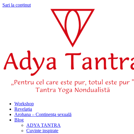
Sari la conținut
Workshop
Revelația
Arohana – Continenţa sexuală
Blog
ADYA TANTRA
Cuvinte inspirate