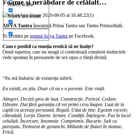
Foame și nerăbdare de celălalt…
Search in title
Search in content
ADYA Tantra
înseamnă Prima Tantra sau Tantra Primordială.
Te invităm pe
grupul Adya Tantra
pe Facebook.
Cum e posibil ca emoția erotică să ne înalțe?
Omul superior, care nu neagă ci controlează conștient instinctele
vede spontan în persoanele de sex opus o ființă divină.
“
Nu m
ă
îndoiesc de existența iubirii
.
Ea există, eu știu. Doar că nu e o poveste. Este viață.
Atingeri. Decizii greu de luat. Construcție. Pericol. Cedare.
Dăruire. Dat fără garanția că vei primi ceva înapoi. Luat de la
capăt cu aceeași persoană. Reguli. Uitat de tine. Egoism excesiv,
câteodată. Lecții. Durere. Iertare. Condiții. Înțelegere. Pus în locul
celuilalt. Încercare. Insomnie. Compromis. Bucurie. Salt cu
parașuta. Tremurat de genunchi. Miliarde de fluturi în stomac.
Frică.