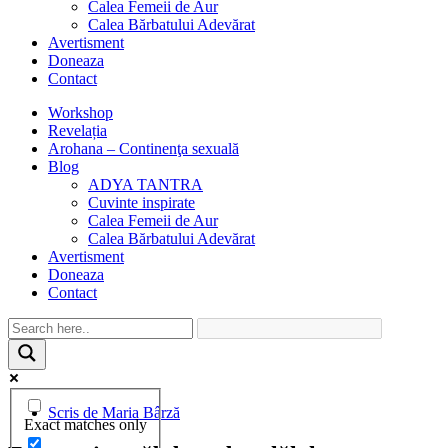
Calea Femeii de Aur
Calea Bărbatului Adevărat
Avertisment
Doneaza
Contact
Workshop
Revelația
Arohana – Continenţa sexuală
Blog
ADYA TANTRA
Cuvinte inspirate
Calea Femeii de Aur
Calea Bărbatului Adevărat
Avertisment
Doneaza
Contact
Scris de
Maria Bârză
Exact matches only