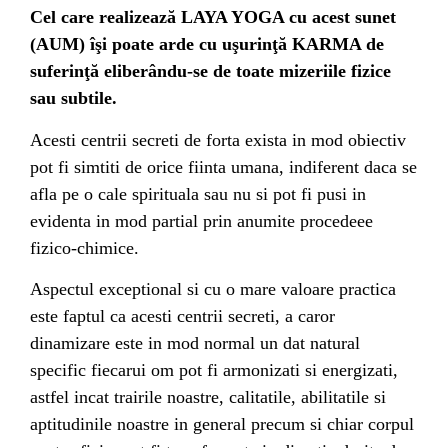
Cel care realizează LAYA YOGA cu acest sunet
(AUM) îşi poate arde cu uşurinţă KARMA de
suferinţă eliberându-se de toate mizeriile fizice
sau subtile.
Acesti centrii secreti de forta exista in mod obiectiv
pot fi simtiti de orice fiinta umana, indiferent daca se
afla pe o cale spirituala sau nu si pot fi pusi in
evidenta in mod partial prin anumite procedeee
fizico-chimice.
Aspectul exceptional si cu o mare valoare practica
este faptul ca acesti centrii secreti, a caror
dinamizare este in mod normal un dat natural
specific fiecarui om pot fi armonizati si energizati,
astfel incat trairile noastre, calitatile, abilitatile si
aptitudinile noastre in general precum si chiar corpul