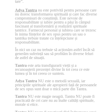
tare”.
Adya Tantra
nu este potrivită pentru persoane care
nu doresc transformarea spirituală și care fac diverse
compromisuri de conștiință. Este nevoie de
responsabilitate și iubire pentru a păși în câmpul
fascinant al transformării și realizării spirituale
tantrice. Farmecul personal și iubirea care se trezesc
în inima ființelor de sex opus pentru un sau o
tantrika trebuie tratate cu înțelepciune și
responsabilitate.
În nici un caz nu trebuie să acționăm astfel încât să
generăm suferință sau să profităm în diverse feluri
de astfel de situații.
Tantra
este arta transfigurarii vieții și a
recunoașterii prezenței divine în tot ceea ce este
lumea și în tot ceeea ce suntem.
Adya Tantra
NU este o metodă sexuală, iar
principiile spirituale ale apropierii față de persoanele
de sex opus sunt doar o mică parte din Tantra.
Tantra
NU este magie neagră. Tantra NU poate fi
practicată de cei care nu au înalte calități spirituale,
morale si etice.