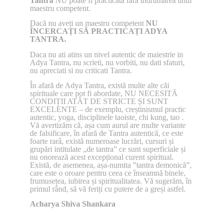
Tantra
NU poate fi practicată fără îndrumarea unui
maestru competent.
Dacă nu aveți un maestru competent
NU
ÎNCERCAȚI SĂ PRACTICAȚI ADYA
TANTRA.
Daca nu ati atins un nivel autentic de maiestrie in
Adya Tantra, nu scrieti, nu vorbiti, nu dati sfaturi,
nu apreciati si nu criticati Tantra.
În afară de Adya Tantra, există multe alte căi
spirituale care pot fi abordate, NU NECESITĂ
CONDIȚII ATÂT DE STRICTE ȘI SUNT
EXCELENTE – de exemplu, creștinismul practic
autentic, yoga, disciplinele taoiste, chi kung, tao .
Vă avertizăm că, așa cum aurul are multe variante
de falsificare, în afară de Tantra autentică, ce este
foarte rarâ, există numeroase lucrări, cursuri și
grupări intitulate „de tantra” ce sunt superficiale și
nu onorează acest excepțional curent spiritual.
Există, de asemenea, așa-numita ”tantra demonică”,
care este o oroare pentru ceea ce înseamnă binele,
frumusețea, iubirea și spiritualitatea. Vă sugerăm, în
primul rând, să vă feriți cu putere de a greși astfel.
Acharya Shiva Shankara